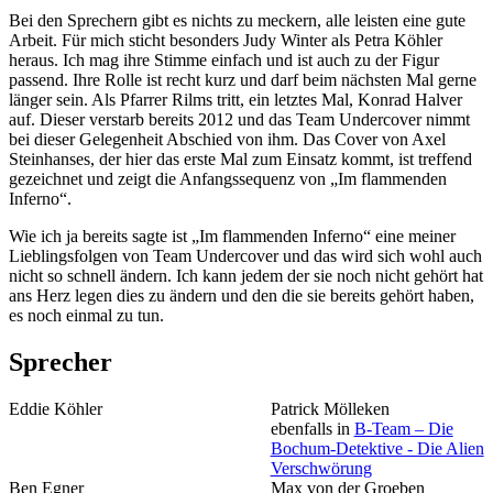
Bei den Sprechern gibt es nichts zu meckern, alle leisten eine gute
Arbeit. Für mich sticht besonders Judy Winter als Petra Köhler
heraus. Ich mag ihre Stimme einfach und ist auch zu der Figur
passend. Ihre Rolle ist recht kurz und darf beim nächsten Mal gerne
länger sein. Als Pfarrer Rilms tritt, ein letztes Mal, Konrad Halver
auf. Dieser verstarb bereits 2012 und das Team Undercover nimmt
bei dieser Gelegenheit Abschied von ihm. Das Cover von Axel
Steinhanses, der hier das erste Mal zum Einsatz kommt, ist treffend
gezeichnet und zeigt die Anfangssequenz von „Im flammenden
Inferno“.
Wie ich ja bereits sagte ist „Im flammenden Inferno“ eine meiner
Lieblingsfolgen von Team Undercover und das wird sich wohl auch
nicht so schnell ändern. Ich kann jedem der sie noch nicht gehört hat
ans Herz legen dies zu ändern und den die sie bereits gehört haben,
es noch einmal zu tun.
Sprecher
Eddie Köhler
Patrick Mölleken
ebenfalls in
B-Team – Die
Bochum-Detektive - Die Alien
Verschwörung
Ben Egner
Max von der Groeben