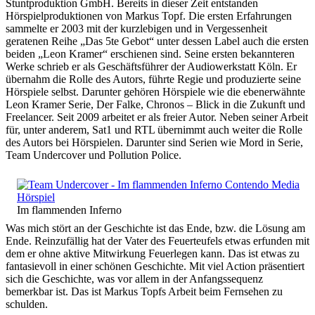
Stuntproduktion GmbH. Bereits in dieser Zeit entstanden
Hörspielproduktionen von Markus Topf. Die ersten Erfahrungen
sammelte er 2003 mit der kurzlebigen und in Vergessenheit
geratenen Reihe „Das 5te Gebot“ unter dessen Label auch die ersten
beiden „Leon Kramer“ erschienen sind. Seine ersten bekannteren
Werke schrieb er als Geschäftsführer der Audiowerkstatt Köln. Er
übernahm die Rolle des Autors, führte Regie und produzierte seine
Hörspiele selbst. Darunter gehören Hörspiele wie die ebenerwähnte
Leon Kramer Serie, Der Falke, Chronos – Blick in die Zukunft und
Freelancer. Seit 2009 arbeitet er als freier Autor. Neben seiner Arbeit
für, unter anderem, Sat1 und RTL übernimmt auch weiter die Rolle
des Autors bei Hörspielen. Darunter sind Serien wie Mord in Serie,
Team Undercover und Pollution Police.
Im flammenden Inferno
Was mich stört an der Geschichte ist das Ende, bzw. die Lösung am
Ende. Reinzufällig hat der Vater des Feuerteufels etwas erfunden mit
dem er ohne aktive Mitwirkung Feuerlegen kann. Das ist etwas zu
fantasievoll in einer schönen Geschichte. Mit viel Action präsentiert
sich die Geschichte, was vor allem in der Anfangssequenz
bemerkbar ist. Das ist Markus Topfs Arbeit beim Fernsehen zu
schulden.