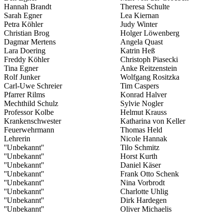
Hannah Brandt
Theresa Schulte
Sarah Egner
Lea Kiernan
Petra Köhler
Judy Winter
Christian Brog
Holger Löwenberg
Dagmar Mertens
Angela Quast
Lara Doering
Katrin Heß
Freddy Köhler
Christoph Piasecki
Tina Egner
Anke Reitzenstein
Rolf Junker
Wolfgang Rositzka
Carl-Uwe Schreier
Tim Caspers
Pfarrer Rilms
Konrad Halver
Mechthild Schulz
Sylvie Nogler
Professor Kolbe
Helmut Krauss
Krankenschwester
Katharina von Keller
Feuerwehrmann
Thomas Held
Lehrerin
Nicole Hannak
''Unbekannt''
Tilo Schmitz
''Unbekannt''
Horst Kurth
''Unbekannt''
Daniel Käser
''Unbekannt''
Frank Otto Schenk
''Unbekannt''
Nina Vorbrodt
''Unbekannt''
Charlotte Uhlig
''Unbekannt''
Dirk Hardegen
''Unbekannt''
Oliver Michaelis