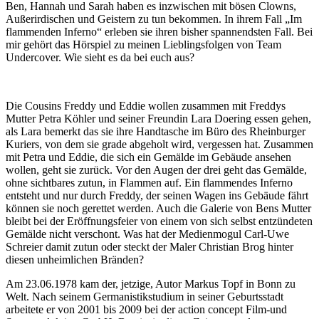
Ben, Hannah und Sarah haben es inzwischen mit bösen Clowns,
Außerirdischen und Geistern zu tun bekommen. In ihrem Fall „Im
flammenden Inferno“ erleben sie ihren bisher spannendsten Fall. Bei
mir gehört das Hörspiel zu meinen Lieblingsfolgen von Team
Undercover. Wie sieht es da bei euch aus?
Die Cousins Freddy und Eddie wollen zusammen mit Freddys
Mutter Petra Köhler und seiner Freundin Lara Doering essen gehen,
als Lara bemerkt das sie ihre Handtasche im Büro des Rheinburger
Kuriers, von dem sie grade abgeholt wird, vergessen hat. Zusammen
mit Petra und Eddie, die sich ein Gemälde im Gebäude ansehen
wollen, geht sie zurück. Vor den Augen der drei geht das Gemälde,
ohne sichtbares zutun, in Flammen auf. Ein flammendes Inferno
entsteht und nur durch Freddy, der seinen Wagen ins Gebäude fährt
können sie noch gerettet werden. Auch die Galerie von Bens Mutter
bleibt bei der Eröffnungsfeier von einem von sich selbst entzündeten
Gemälde nicht verschont. Was hat der Medienmogul Carl-Uwe
Schreier damit zutun oder steckt der Maler Christian Brog hinter
diesen unheimlichen Bränden?
Am 23.06.1978 kam der, jetzige, Autor Markus Topf in Bonn zu
Welt. Nach seinem Germanistikstudium in seiner Geburtsstadt
arbeitete er von 2001 bis 2009 bei der action concept Film-und