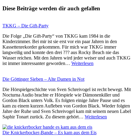
Diese Beiträge werden dir auch gefallen
TKKG – Die Gift-Party
Die Folge „Die Gift-Party“ von TKKG kam 1984 in die
Kinderzimmer. Bei mir ist sie erst vor ein paar Jahren in den
Kassettenrekorder gekommen. Für mich war TKKG immer
langweilig und konnte den drei ??? aus Rocky Beach nie das
Wasser reichen. Mit den Jahren wird jeder weiser und auch TKKG
TKKG
ist immer interessanter geworden…
Weiterlesen
–
Die
Die Göttinger Sieben – Alte Damen in Not
Gift-
Party
Die Hörspielgeschichte von Sven Schreivogel ist recht bewegt. Mit
Nocturna Audio brachte er Hörspiele wie Dämonenkiller und
Gordon Black unters Volk. Es folgten einige Jahre Pause und es
kam zu einem kurzen Aufleben von Gordon Black. Wieder folgten
Jahre der Ruhe und Sven Schreivogel kam mit seinem neuen Label
Die
Saphir Tonart zurück. Zu diesem gehört…
Weiterlesen
Göttinger
Sieben
Die Knickerbocker-Bande – Es kam aus dem Eis
–