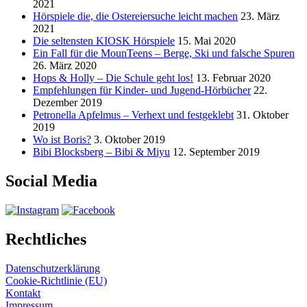
2021
Hörspiele die, die Ostereiersuche leicht machen
23. März
2021
Die seltensten KIOSK Hörspiele
15. Mai 2020
Ein Fall für die MounTeens – Berge, Ski und falsche Spuren
26. März 2020
Hops & Holly – Die Schule geht los!
13. Februar 2020
Empfehlungen für Kinder- und Jugend-Hörbücher
22.
Dezember 2019
Petronella Apfelmus – Verhext und festgeklebt
31. Oktober
2019
Wo ist Boris?
3. Oktober 2019
Bibi Blocksberg – Bibi & Miyu
12. September 2019
Social Media
Rechtliches
Datenschutzerklärung
Cookie-Richtlinie (EU)
Kontakt
Impressum