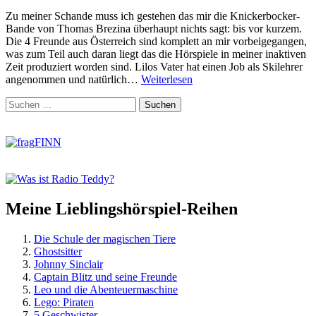
Alte
Zu meiner Schande muss ich gestehen das mir die Knickerbocker-
Damen
Bande von Thomas Brezina überhaupt nichts sagt: bis vor kurzem.
in
Die 4 Freunde aus Österreich sind komplett an mir vorbeigegangen,
Not
was zum Teil auch daran liegt das die Hörspiele in meiner inaktiven
Zeit produziert worden sind. Lilos Vater hat einen Job als Skilehrer
Die
angenommen und natürlich…
Weiterlesen
Knickerbocker-
Zum
Suchen
Bande
Footer
nach:
–
springen
Es
kam
aus
dem
Eis
Meine Lieblingshörspiel-Reihen
Die Schule der magischen Tiere
Ghostsitter
Johnny Sinclair
Captain Blitz und seine Freunde
Leo und die Abenteuermaschine
Lego: Piraten
5 Geschwister