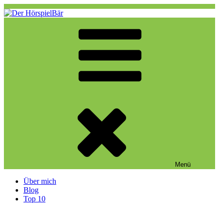
Zum
Inhalt
springen
Der HörspielBär
Eine weitere WordPress-Website
Menü
Über mich
Blog
Top 10