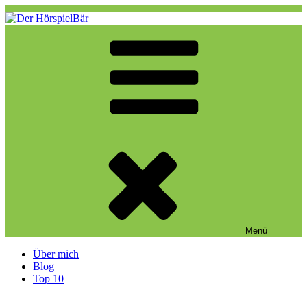
Zum
Inhalt
springen
Der HörspielBär
Eine weitere WordPress-Website
Menü
Über mich
Blog
Top 10