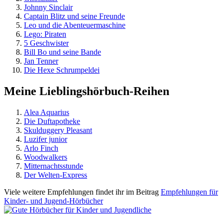
Johnny Sinclair
Captain Blitz und seine Freunde
Leo und die Abenteuermaschine
Lego: Piraten
5 Geschwister
Bill Bo und seine Bande
Jan Tenner
Die Hexe Schrumpeldei
Meine Lieblingshörbuch-Reihen
Alea Aquarius
Die Duftapotheke
Skulduggery Pleasant
Luzifer junior
Arlo Finch
Woodwalkers
Mitternachtsstunde
Der Welten-Express
Viele weitere Empfehlungen findet ihr im Beitrag
Empfehlungen für
Kinder- und Jugend-Hörbücher