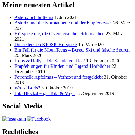
Meine neuesten Artikel
Asterix och britterna
1. Juli 2021
Asterix und die Normannen / und der Kupferkessel
26. März
2021
Hörspiele die, die Ostereiersuche leicht machen
23. März
2021
Die seltensten KIOSK Hörspiele
15. Mai 2020
Ein Fall für die MounTeens – Berge, Ski und falsche Spuren
26. März 2020
Hops & Holly – Die Schule geht los!
13. Februar 2020
Empfehlungen für Kinder- und Jugend-Hörbücher
22.
Dezember 2019
Petronella Apfelmus – Verhext und festgeklebt
31. Oktober
2019
Wo ist Boris?
3. Oktober 2019
Bibi Blocksberg – Bibi & Miyu
12. September 2019
Social Media
Rechtliches