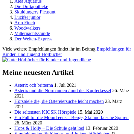
Alea Aquarius
Die Duftapotheke
Skulduggery Pleasant
Luzifer junior
Arlo Finch
Woodwalkers
Mitternachtsstunde
Der Welten-Express
Viele weitere Empfehlungen findet ihr im Beitrag
Empfehlungen für
Kinder- und Jugend-Hörbücher
Meine neuesten Artikel
Asterix och britterna
1. Juli 2021
Asterix und die Normannen / und der Kupferkessel
26. März
2021
Hörspiele die, die Ostereiersuche leicht machen
23. März
2021
Die seltensten KIOSK Hörspiele
15. Mai 2020
Ein Fall für die MounTeens – Berge, Ski und falsche Spuren
26. März 2020
Hops & Holly – Die Schule geht los!
13. Februar 2020
Empfehlungen für Kinder- und Jugend-Hörbücher
22.