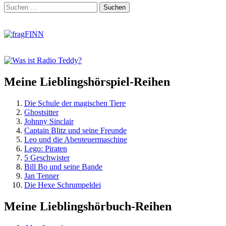
Zum
Suchen
Footer
nach:
springen
Meine Lieblingshörspiel-Reihen
Die Schule der magischen Tiere
Ghostsitter
Johnny Sinclair
Captain Blitz und seine Freunde
Leo und die Abenteuermaschine
Lego: Piraten
5 Geschwister
Bill Bo und seine Bande
Jan Tenner
Die Hexe Schrumpeldei
Meine Lieblingshörbuch-Reihen