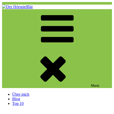
Zum
Inhalt
springen
Der HörspielBär
Eine weitere WordPress-Website
Menü
Über mich
Blog
Top 10