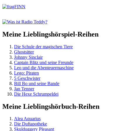
springen
Meine Lieblingshörspiel-Reihen
Die Schule der magischen Tiere
Ghostsitter
Johnny Sinclair
Captain Blitz und seine Freunde
Leo und die Abenteuermaschine
Lego: Piraten
5 Geschwister
Bill Bo und seine Bande
Jan Tenner
Die Hexe Schrumpeldei
Meine Lieblingshörbuch-Reihen
Alea Aquarius
Die Duftapotheke
Skulduggery Pleasant