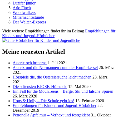
Luzifer junior
Arlo Finch
Woodwalkers
Mitternachtsstunde
Der Welten-Express
Viele weitere Empfehlungen findet ihr im Beitrag
Empfehlungen für
Kinder- und Jugend-Hörbücher
Meine neuesten Artikel
Asterix och britterna
1. Juli 2021
Asterix und die Normannen / und der Kupferkessel
26. März
2021
Hörspiele die, die Ostereiersuche leicht machen
23. März
2021
Die seltensten KIOSK Hörspiele
15. Mai 2020
Ein Fall für die MounTeens – Berge, Ski und falsche Spuren
26. März 2020
Hops & Holly – Die Schule geht los!
13. Februar 2020
Empfehlungen für Kinder- und Jugend-Hörbücher
22.
Dezember 2019
Petronella Apfelmus – Verhext und festgeklebt
31. Oktober