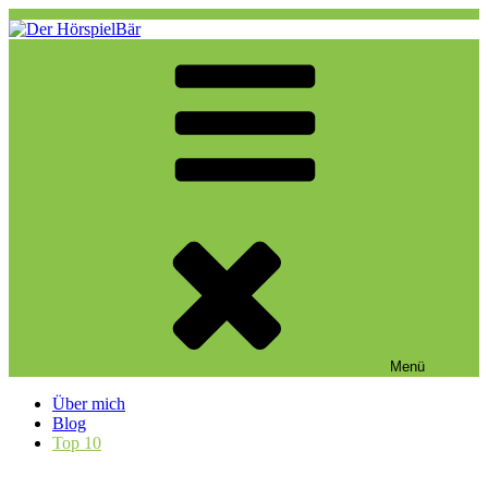
Zum
Inhalt
springen
Der HörspielBär
Eine weitere WordPress-Website
Menü
Über mich
Blog
Top 10