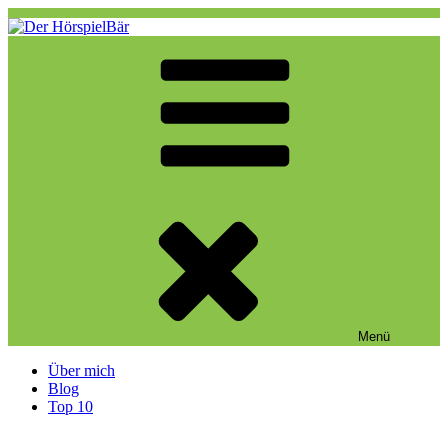
Zum
Inhalt
springen
Der HörspielBär
Eine weitere WordPress-Website
Menü
Über mich
Blog
Top 10