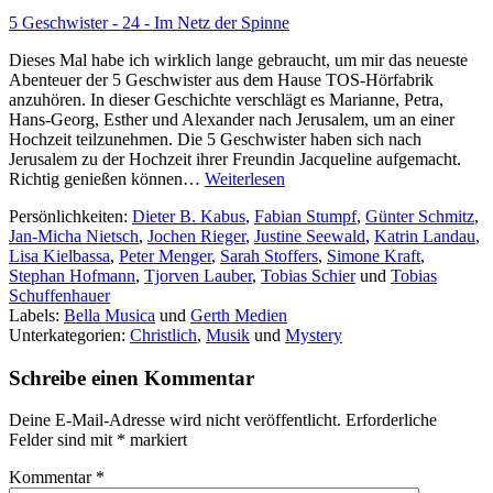
–
5 Geschwister - 24 - Im Netz der Spinne
Luthers
Vermächtnis
Dieses Mal habe ich wirklich lange gebraucht, um mir das neueste
Abenteuer der 5 Geschwister aus dem Hause TOS-Hörfabrik
anzuhören. In dieser Geschichte verschlägt es Marianne, Petra,
Hans-Georg, Esther und Alexander nach Jerusalem, um an einer
Hochzeit teilzunehmen. Die 5 Geschwister haben sich nach
Jerusalem zu der Hochzeit ihrer Freundin Jacqueline aufgemacht.
5
Richtig genießen können…
Weiterlesen
Geschwister
Persönlichkeiten:
Dieter B. Kabus
,
Fabian Stumpf
,
Günter Schmitz
,
–
Jan-Micha Nietsch
,
Jochen Rieger
,
Justine Seewald
,
Katrin Landau
,
Im
Lisa Kielbassa
,
Peter Menger
,
Sarah Stoffers
,
Simone Kraft
,
Netz
Stephan Hofmann
,
Tjorven Lauber
,
Tobias Schier
und
Tobias
der
Schuffenhauer
Spinne
Labels:
Bella Musica
und
Gerth Medien
Unterkategorien:
Christlich
,
Musik
und
Mystery
Schreibe einen Kommentar
Deine E-Mail-Adresse wird nicht veröffentlicht.
Erforderliche
Felder sind mit
*
markiert
Kommentar
*