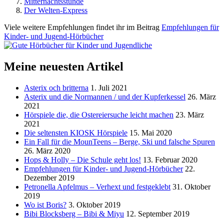
Mitternachtsstunde
Der Welten-Express
Viele weitere Empfehlungen findet ihr im Beitrag
Empfehlungen für
Kinder- und Jugend-Hörbücher
Meine neuesten Artikel
Asterix och britterna
1. Juli 2021
Asterix und die Normannen / und der Kupferkessel
26. März
2021
Hörspiele die, die Ostereiersuche leicht machen
23. März
2021
Die seltensten KIOSK Hörspiele
15. Mai 2020
Ein Fall für die MounTeens – Berge, Ski und falsche Spuren
26. März 2020
Hops & Holly – Die Schule geht los!
13. Februar 2020
Empfehlungen für Kinder- und Jugend-Hörbücher
22.
Dezember 2019
Petronella Apfelmus – Verhext und festgeklebt
31. Oktober
2019
Wo ist Boris?
3. Oktober 2019
Bibi Blocksberg – Bibi & Miyu
12. September 2019