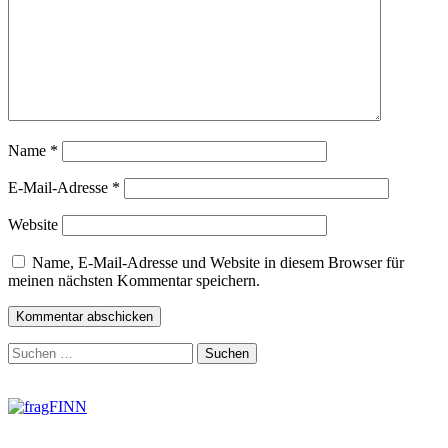
Name
*
E-Mail-Adresse
*
Website
Name, E-Mail-Adresse und Website in diesem Browser für
meinen nächsten Kommentar speichern.
Zum
Suchen
Footer
nach:
springen