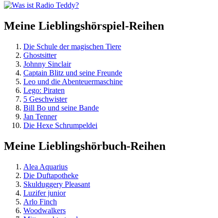
Meine Lieblingshörspiel-Reihen
Die Schule der magischen Tiere
Ghostsitter
Johnny Sinclair
Captain Blitz und seine Freunde
Leo und die Abenteuermaschine
Lego: Piraten
5 Geschwister
Bill Bo und seine Bande
Jan Tenner
Die Hexe Schrumpeldei
Meine Lieblingshörbuch-Reihen
Alea Aquarius
Die Duftapotheke
Skulduggery Pleasant
Luzifer junior
Arlo Finch
Woodwalkers