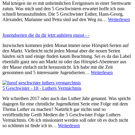
Mal kriegen sie es mit unheimlichen Ereignissen in einer Sternwarte
zutun. Was mich und den 5 Geschwistern erwartet hoffe ich nun
schnell herauszufinden. Die 5 Geschwister Esther, Hans-Georg,
5
Alexander, Marianne und Petra sind auf den Weg zu…
Weiterlesen
Ge
–
Jugendserien die du dir jetzt anhören musst - -
An
au
Inzwischen kommen jeden Monat immer neue Hörspiel-Serien auf
di
den Markt. Vielleicht nicht jeden Monat aber die neuen Serien
St
häufen sich und einige finden kaum Beachtung. Sei es da das Label
ebenfalls ganz neu am Markt ist oder das Hörspiel-Abenteuer aus
der Masse einfach nicht heraussticht. Ich habe mir die Zeit
Jugendseri
genommen und 5 interessante Jugendserien…
Weiterlesen
die
du
5 Geschwister - 18 - Luthers Vermächtnis
dir
jetzt
Wir schreiben 2017 oder auch das Luther Jahr genannt. Was spricht
anhören
dagegen für eine christliche Jugendkrimi Serie eine Folge mit dem
musst
Thema Luther zu machen? Natürlich gar nichts und so
veröffentlichte Gerth Medien die 5 Geschwister Folge Luthers
Vermächtnis. Ob ich missioniert werden soll oder ob es doch nicht
5
so schlimm ist finde ich in…
Weiterlesen
Geschwister