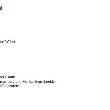
ld
mon Weber
del Grafik
Sassenberg und Markus Segschneider
al/Folgenreich