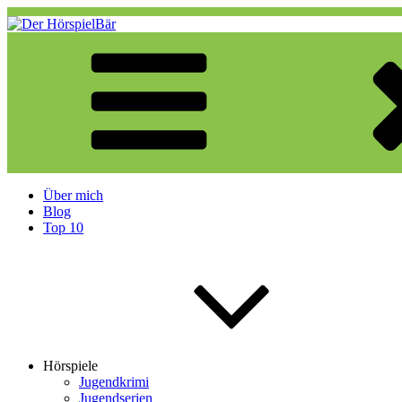
Zum
Inhalt
springen
Der HörspielBär
Eine weitere WordPress-Website
Über mich
Blog
Top 10
Hörspiele
Jugendkrimi
Jugendserien