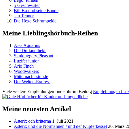
Lego: Piraten
5 Geschwister
Bill Bo und seine Bande
Jan Tenner
Die Hexe Schrumpeldei
Meine Lieblingshörbuch-Reihen
Alea Aquarius
Die Duftapotheke
Skulduggery Pleasant
Luzifer junior
Arlo Finch
Woodwalkers
Mitternachtsstunde
Der Welten-Express
Viele weitere Empfehlungen findet ihr im Beitrag
Empfehlungen für 
Meine neuesten Artikel
Asterix och britterna
1. Juli 2021
Asterix und die Normannen / und der Kupferkessel
26. März 2