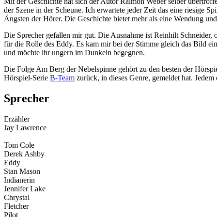
Mit der Geschichte hat sich der Autor Raimon Weber selber übertroffen
der Szene in der Scheune. Ich erwartete jeder Zeit das eine riesige
Ängsten der Hörer. Die Geschichte bietet mehr als eine Wendung und 
Die Sprecher gefallen mir gut. Die Ausnahme ist Reinhilt Schneider, o
für die Rolle des Eddy. Es kam mir bei der Stimme gleich das Bild ei
und möchte ihr ungern im Dunkeln begegnen.
Die Folge Am Berg der Nebelspinne gehört zu den besten der Hörspiel
Hörspiel-Serie
B-Team
zurück, in dieses Genre, gemeldet hat. Jedem 
Sprecher
Erzähler
Jay Lawrence
Tom Cole
Derek Ashby
Eddy
Stan Mason
Indianerin
Jennifer Lake
Chrystal
Fletcher
Pilot