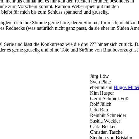
, mehr als einmal lief es mir kalt den Rücken herunter, besonders in
 Spinne zum Vorschein kommt. Raimon Weber spielt gut mit den
bleibt für mich bis zum Schluss spannend und gruselig.
bgleich ich ihre Stimme gerne höre, deren Stimme, für mich, nicht zu de
nes Rednecks (was natürlich nicht ganz passt, da sie eher im Süden Ame
-Serie und lässt die Konkurrenz wie die drei ??? hinter sich zurück.
der es gerne gruselig und ohne Tote und Ströme von Blut bevorzugt ist
Jürg Löw
Sven Plate
ebenfalls in
Hugos Mitter
Kim Hasper
Gerrit Schmidt-Foß
Rolf Jülich
Udo Rau
Reinhilt Schneider
Saskia Weckler
Carla Becker
Christian Tasche
Stephen von Bristahn