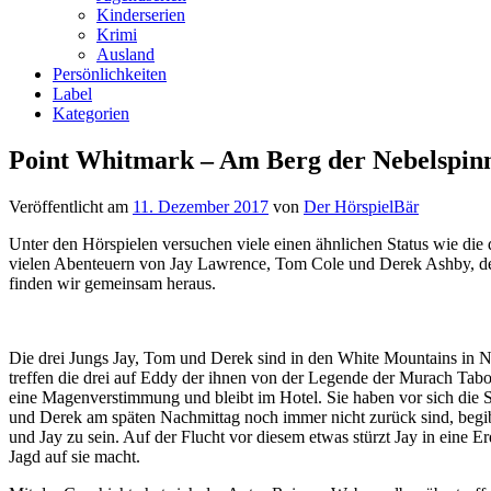
Kinderserien
Krimi
Ausland
Persönlichkeiten
Label
Kategorien
Point Whitmark – Am Berg der Nebelspin
Veröffentlicht am
11. Dezember 2017
von
Der HörspielBär
Unter den Hörspielen versuchen viele einen ähnlichen Status wie di
vielen Abenteuern von Jay Lawrence, Tom Cole und Derek Ashby, den
finden wir gemeinsam heraus.
Die drei Jungs Jay, Tom und Derek sind in den White Mountains i
treffen die drei auf Eddy der ihnen von der Legende der Murach Tab
eine Magenverstimmung und bleibt im Hotel. Sie haben vor sich die S
und Derek am späten Nachmittag noch immer nicht zurück sind, begibt
und Jay zu sein. Auf der Flucht vor diesem etwas stürzt Jay in eine 
Jagd auf sie macht.