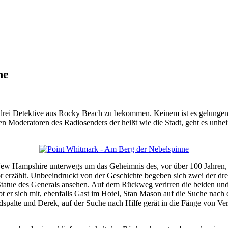
ne
e drei Detektive aus Rocky Beach zu bekommen. Keinem ist es gelunge
 Moderatoren des Radiosenders der heißt wie die Stadt, geht es unhe
n New Hampshire unterwegs um das Geheimnis des, vor über 100 Jahr
or erzählt. Unbeeindruckt von der Geschichte begeben sich zwei der d
tatue des Generals ansehen. Auf dem Rückweg verirren die beiden und d
 er sich mit, ebenfalls Gast im Hotel, Stan Mason auf die Suche nach
Erdspalte und Derek, auf der Suche nach Hilfe gerät in die Fänge von 