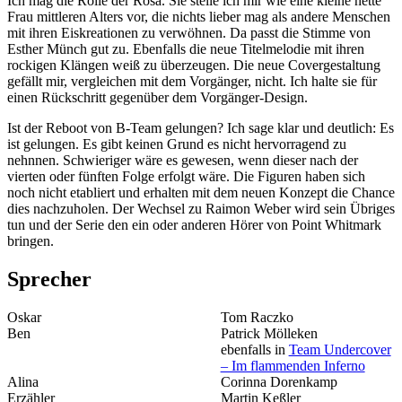
Ich mag die Rolle der Rosa. Sie stelle ich mir wie eine kleine nette
Frau mittleren Alters vor, die nichts lieber mag als andere Menschen
mit ihren Eiskreationen zu verwöhnen. Da passt die Stimme von
Esther Münch gut zu. Ebenfalls die neue Titelmelodie mit ihren
rockigen Klängen weiß zu überzeugen. Die neue Covergestaltung
gefällt mir, vergleichen mit dem Vorgänger, nicht. Ich halte sie für
einen Rückschritt gegenüber dem Vorgänger-Design.
Ist der Reboot von B-Team gelungen? Ich sage klar und deutlich: Es
ist gelungen. Es gibt keinen Grund es nicht hervorragend zu
nehnnen. Schwieriger wäre es gewesen, wenn dieser nach der
vierten oder fünften Folge erfolgt wäre. Die Figuren haben sich
noch nicht etabliert und erhalten mit dem neuen Konzept die Chance
dies nachzuholen. Der Wechsel zu Raimon Weber wird sein Übriges
tun und der Serie den ein oder anderen Hörer von Point Whitmark
bringen.
Sprecher
Oskar
Tom Raczko
Ben
Patrick Mölleken
ebenfalls in
Team Undercover
– Im flammenden Inferno
Alina
Corinna Dorenkamp
Erzähler
Martin Keßler