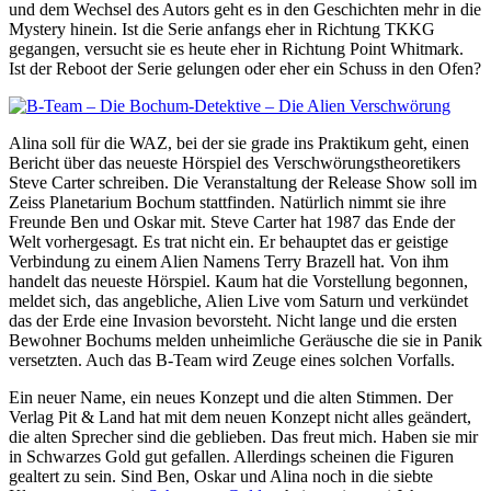
und dem Wechsel des Autors geht es in den Geschichten mehr in die
Mystery hinein. Ist die Serie anfangs eher in Richtung TKKG
gegangen, versucht sie es heute eher in Richtung Point Whitmark.
Ist der Reboot der Serie gelungen oder eher ein Schuss in den Ofen?
Alina soll für die WAZ, bei der sie grade ins Praktikum geht, einen
Bericht über das neueste Hörspiel des Verschwörungstheoretikers
Steve Carter schreiben. Die Veranstaltung der Release Show soll im
Zeiss Planetarium Bochum stattfinden. Natürlich nimmt sie ihre
Freunde Ben und Oskar mit. Steve Carter hat 1987 das Ende der
Welt vorhergesagt. Es trat nicht ein. Er behauptet das er geistige
Verbindung zu einem Alien Namens Terry Brazell hat. Von ihm
handelt das neueste Hörspiel. Kaum hat die Vorstellung begonnen,
meldet sich, das angebliche, Alien Live vom Saturn und verkündet
das der Erde eine Invasion bevorsteht. Nicht lange und die ersten
Bewohner Bochums melden unheimliche Geräusche die sie in Panik
versetzten. Auch das B-Team wird Zeuge eines solchen Vorfalls.
Ein neuer Name, ein neues Konzept und die alten Stimmen. Der
Verlag Pit & Land hat mit dem neuen Konzept nicht alles geändert,
die alten Sprecher sind die geblieben. Das freut mich. Haben sie mir
in Schwarzes Gold gut gefallen. Allerdings scheinen die Figuren
gealtert zu sein. Sind Ben, Oskar und Alina noch in die siebte