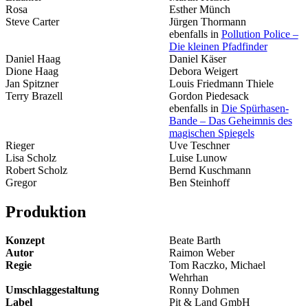
Rosa
Esther Münch
Steve Carter
Jürgen Thormann
ebenfalls in
Pollution Police –
Die kleinen Pfadfinder
Daniel Haag
Daniel Käser
Dione Haag
Debora Weigert
Jan Spitzner
Louis Friedmann Thiele
Terry Brazell
Gordon Piedesack
ebenfalls in
Die Spürhasen-
Bande – Das Geheimnis des
magischen Spiegels
Rieger
Uve Teschner
Lisa Scholz
Luise Lunow
Robert Scholz
Bernd Kuschmann
Gregor
Ben Steinhoff
Produktion
Konzept
Beate Barth
Autor
Raimon Weber
Regie
Tom Raczko, Michael
Wehrhan
Umschlaggestaltung
Ronny Dohmen
Label
Pit & Land GmbH