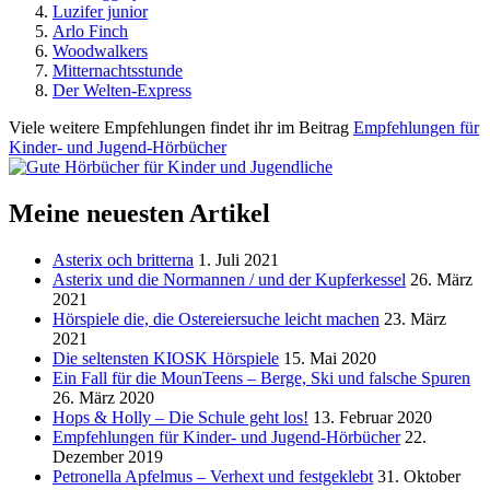
Luzifer junior
Arlo Finch
Woodwalkers
Mitternachtsstunde
Der Welten-Express
Viele weitere Empfehlungen findet ihr im Beitrag
Empfehlungen für
Kinder- und Jugend-Hörbücher
Meine neuesten Artikel
Asterix och britterna
1. Juli 2021
Asterix und die Normannen / und der Kupferkessel
26. März
2021
Hörspiele die, die Ostereiersuche leicht machen
23. März
2021
Die seltensten KIOSK Hörspiele
15. Mai 2020
Ein Fall für die MounTeens – Berge, Ski und falsche Spuren
26. März 2020
Hops & Holly – Die Schule geht los!
13. Februar 2020
Empfehlungen für Kinder- und Jugend-Hörbücher
22.
Dezember 2019
Petronella Apfelmus – Verhext und festgeklebt
31. Oktober