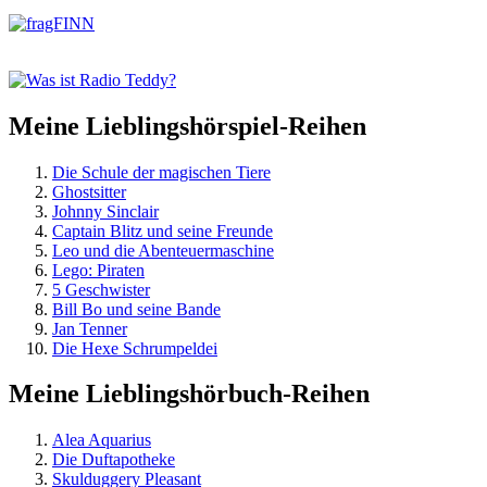
springen
Es
kam
aus
dem
Eis
Meine Lieblingshörspiel-Reihen
Die Schule der magischen Tiere
Ghostsitter
Johnny Sinclair
Captain Blitz und seine Freunde
Leo und die Abenteuermaschine
Lego: Piraten
5 Geschwister
Bill Bo und seine Bande
Jan Tenner
Die Hexe Schrumpeldei
Meine Lieblingshörbuch-Reihen
Alea Aquarius
Die Duftapotheke
Skulduggery Pleasant