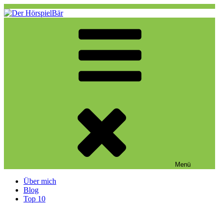
Zum
Inhalt
springen
Der HörspielBär
Eine weitere WordPress-Website
Menü
Über mich
Blog
Top 10