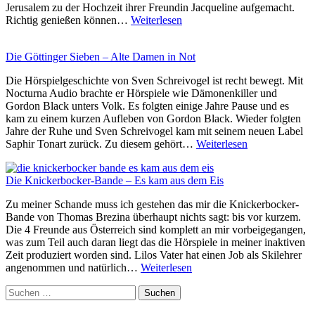
Jerusalem zu der Hochzeit ihrer Freundin Jacqueline aufgemacht.
5
Richtig genießen können…
Weiterlesen
Geschwister
–
Die Göttinger Sieben – Alte Damen in Not
Im
Netz
Die Hörspielgeschichte von Sven Schreivogel ist recht bewegt. Mit
der
Nocturna Audio brachte er Hörspiele wie Dämonenkiller und
Spinne
Gordon Black unters Volk. Es folgten einige Jahre Pause und es
kam zu einem kurzen Aufleben von Gordon Black. Wieder folgten
Jahre der Ruhe und Sven Schreivogel kam mit seinem neuen Label
Die
Saphir Tonart zurück. Zu diesem gehört…
Weiterlesen
Göttinger
Sieben
Die Knickerbocker-Bande – Es kam aus dem Eis
–
Alte
Zu meiner Schande muss ich gestehen das mir die Knickerbocker-
Damen
Bande von Thomas Brezina überhaupt nichts sagt: bis vor kurzem.
in
Die 4 Freunde aus Österreich sind komplett an mir vorbeigegangen,
Not
was zum Teil auch daran liegt das die Hörspiele in meiner inaktiven
Zeit produziert worden sind. Lilos Vater hat einen Job als Skilehrer
Die
angenommen und natürlich…
Weiterlesen
Knickerbocker-
Zum
Suchen
Bande
Footer
nach:
–