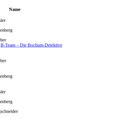
Name
ler
senberg
ber
n
B-Team – Die Bochum-Detektive
ber
senberg
ler
senberg
schneider