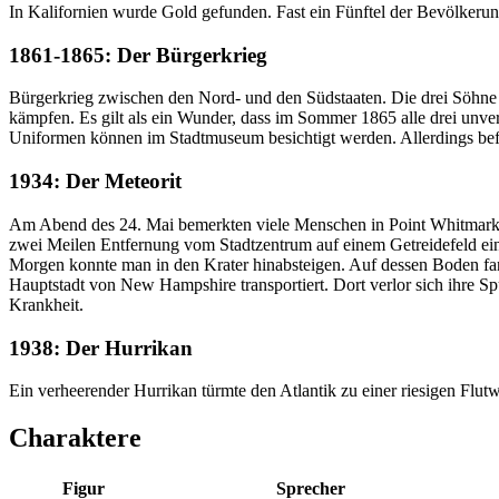
In Kalifornien wurde Gold gefunden. Fast ein Fünftel der Bevölkeru
1861-1865: Der Bürgerkrieg
Bürgerkrieg zwischen den Nord- und den Südstaaten. Die drei Söhne 
kämpfen. Es gilt als ein Wunder, dass im Sommer 1865 alle drei unver
Uniformen können im Stadtmuseum besichtigt werden. Allerdings befind
1934: Der Meteorit
Am Abend des 24. Mai bemerkten viele Menschen in Point Whitmark ei
zwei Meilen Entfernung vom Stadtzentrum auf einem Getreidefeld eine
Morgen konnte man in den Krater hinabsteigen. Auf dessen Boden fan
Hauptstadt von New Hampshire transportiert. Dort verlor sich ihre S
Krankheit.
1938: Der Hurrikan
Ein verheerender Hurrikan türmte den Atlantik zu einer riesigen Flutwe
Charaktere
Figur
Sprecher