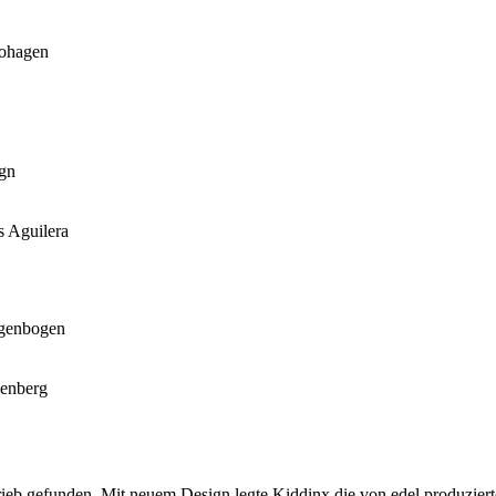
ohagen
gn
s Aguilera
egenbogen
senberg
ieb gefunden. Mit neuem Design legte Kiddinx die von edel produzier