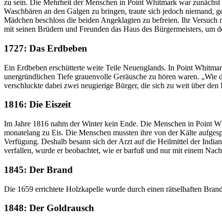
zu sein. Die Mehrheit der Menschen in Point Whitmark war zunächst b
Waschbären an den Galgen zu bringen, traute sich jedoch niemand, g
Mädchen beschloss die beiden Angeklagten zu befreien. Ihr Versuch mis
mit seinen Brüdern und Freunden das Haus des Bürgermeisters, um d
1727: Das Erdbeben
Ein Erdbeben erschütterte weite Teile Neuenglands. In Point Whitmark s
unergründlichen Tiefe grauenvolle Geräusche zu hören waren. „Wie d
verschluckte dabei zwei neugierige Bürger, die sich zu weit über den
1816: Die Eiszeit
Im Jahre 1816 nahm der Winter kein Ende. Die Menschen in Point Whit
monatelang zu Eis. Die Menschen mussten ihre von der Kälte aufge
Verfügung. Deshalb besann sich der Arzt auf die Heilmittel der Indi
verfallen, wurde er beobachtet, wie er barfuß und nur mit einem N
1845: Der Brand
Die 1659 errichtete Holzkapelle wurde durch einen rätselhaften Brand
1848: Der Goldrausch