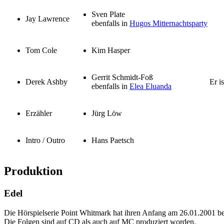
Sven Plate
Jay Lawrence
ebenfalls in
Hugos Mitternachtsparty
Tom Cole
Kim Hasper
Gerrit Schmidt-Foß
Derek Ashby
Er i
ebenfalls in
Elea Eluanda
Erzähler
Jürg Löw
Intro / Outro
Hans Paetsch
Produktion
Edel
Die Hörspielserie Point Whitmark hat ihren Anfang am 26.01.2001 b
Die Folgen sind auf CD als auch auf MC produziert worden.