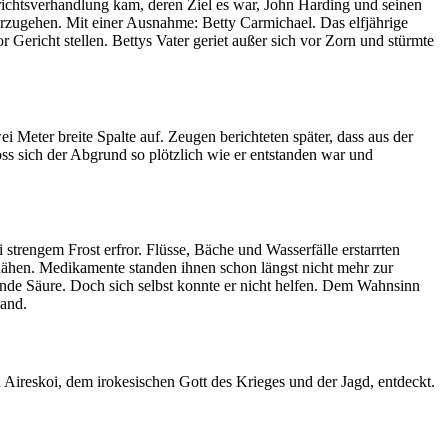
richtsverhandlung kam, deren Ziel es war, John Harding und seinen
rzugehen. Mit einer Ausnahme: Betty Carmichael. Das elfjährige
 Gericht stellen. Bettys Vater geriet außer sich vor Zorn und stürmte
i Meter breite Spalte auf. Zeugen berichteten später, dass aus der
s sich der Abgrund so plötzlich wie er entstanden war und
trengem Frost erfror. Flüsse, Bäche und Wasserfälle erstarrten
hen. Medikamente standen ihnen schon längst nicht mehr zur
ende Säure. Doch sich selbst konnte er nicht helfen. Dem Wahnsinn
wand.
n Aireskoi, dem irokesischen Gott des Krieges und der Jagd, entdeckt.