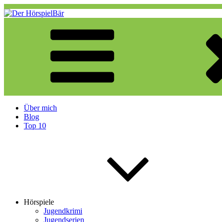
Zum
Inhalt
springen
Der HörspielBär
Eine weitere WordPress-Website
Über mich
Blog
Top 10
Hörspiele
Jugendkrimi
Jugendserien