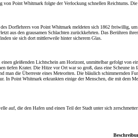
ng von Point Whitmark folgte der Verlockung schnellen Reichtums. Die
des Dorflehrers von Point Whitmark meldeten sich 1862 freiwillig, um
letzt aus den grausamen Schlachten zurückkehrten. Das Berühren ihrer K
en sie sich dort mittlerweile hinter sicherem Glas.
nen gleißenden Lichtschein am Horizont, unmittelbar gefolgt von eine
n tiefen Krater. Die Hitze vor Ort war so groß, dass eine Scheune in 
d man die Überreste eines Meteoriten. Die bläulich schimmernden Fun
pur. In Point Whitmark erkrankten einige der Menschen, die mit dem M
lle auf, die den Hafen und einen Teil der Stadt unter sich zerschmetter
Beschreibu