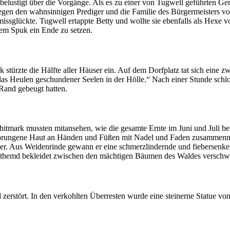
elustigt über die Vorgänge. Als es zu einer von Tugwell geführten Ge
egen den wahnsinnigen Prediger und die Familie des Bürgermeisters vo
sglückte. Tugwell ertappte Betty und wollte sie ebenfalls als Hexe vor
em Spuk ein Ende zu setzen.
türzte die Hälfte aller Häuser ein. Auf dem Dorfplatz tat sich eine zwe
as Heulen geschundener Seelen in der Hölle.“ Nach einer Stunde schlos
 Rand gebeugt hatten.
mark mussten mitansehen, wie die gesamte Ernte im Juni und Juli bei s
sprungene Haut an Händen und Füßen mit Nadel und Faden zusammennä
aner. Aus Weidenrinde gewann er eine schmerzlindernde und fiebersenk
achthemd bekleidet zwischen den mächtigen Bäumen des Waldes versch
 zerstört. In den verkohlten Überresten wurde eine steinerne Statue vo