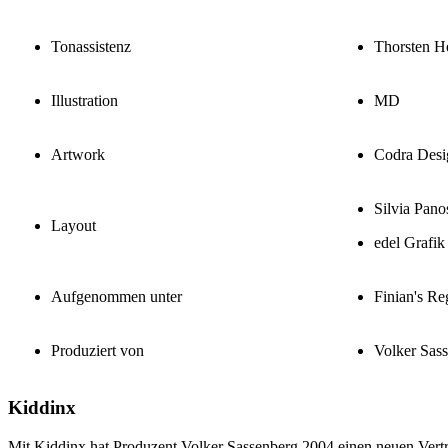
Tonassistenz
Thorsten H
Illustration
MD
Artwork
Codra Desi
Silvia Pano
Layout
edel Grafik
Aufgenommen unter
Finian's R
Produziert von
Volker Sas
Kiddinx
Mit Kiddinx hat Produzent Volker Sassenberg 2004 einen neuen Vertr