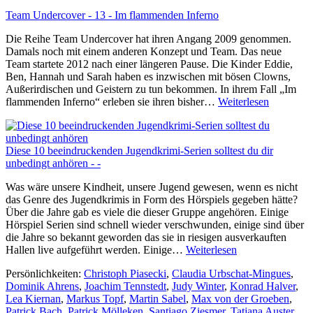
Team Undercover - 13 - Im flammenden Inferno
Die Reihe Team Undercover hat ihren Angang 2009 genommen.
Damals noch mit einem anderen Konzept und Team. Das neue
Team startete 2012 nach einer längeren Pause. Die Kinder Eddie,
Ben, Hannah und Sarah haben es inzwischen mit bösen Clowns,
Außerirdischen und Geistern zu tun bekommen. In ihrem Fall „Im
Team
flammenden Inferno“ erleben sie ihren bisher…
Weiterlesen
Undercov
–
Im
Diese 10 beeindruckenden Jugendkrimi-Serien solltest du dir
flammend
unbedingt anhören - -
Inferno
Was wäre unsere Kindheit, unsere Jugend gewesen, wenn es nicht
das Genre des Jugendkrimis in Form des Hörspiels gegeben hätte?
Über die Jahre gab es viele die dieser Gruppe angehören. Einige
Hörspiel Serien sind schnell wieder verschwunden, einige sind über
die Jahre so bekannt geworden das sie in riesigen ausverkauften
Diese
Hallen live aufgeführt werden. Einige…
Weiterlesen
10
Persönlichkeiten:
Christoph Piasecki
,
Claudia Urbschat-Mingues
,
beeindruckenden
Dominik Ahrens
,
Joachim Tennstedt
,
Judy Winter
,
Konrad Halver
,
Jugendkrimi-
Lea Kiernan
,
Markus Topf
,
Martin Sabel
,
Max von der Groeben
,
Serien
Patrick Bach
,
Patrick Mölleken
,
Santiago Ziesmer
,
Tatjana Auster
solltest