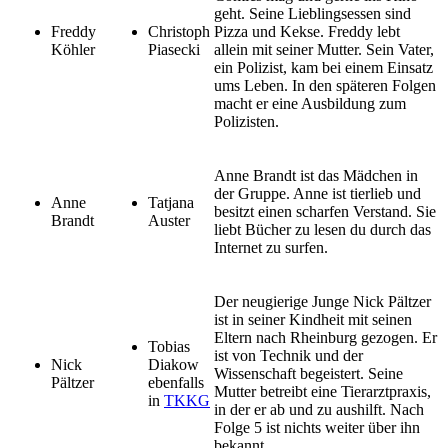
geht. Seine Lieblingsessen sind
Freddy
Christoph
Pizza und Kekse. Freddy lebt
Köhler
Piasecki
allein mit seiner Mutter. Sein Vater,
ein Polizist, kam bei einem Einsatz
ums Leben. In den späteren Folgen
macht er eine Ausbildung zum
Polizisten.
Anne Brandt ist das Mädchen in
der Gruppe. Anne ist tierlieb und
Anne
Tatjana
besitzt einen scharfen Verstand. Sie
Brandt
Auster
liebt Bücher zu lesen du durch das
Internet zu surfen.
Der neugierige Junge Nick Pältzer
ist in seiner Kindheit mit seinen
Eltern nach Rheinburg gezogen. Er
Tobias
ist von Technik und der
Nick
Diakow
Wissenschaft begeistert. Seine
Pältzer
ebenfalls
Mutter betreibt eine Tierarztpraxis,
in
TKKG
in der er ab und zu aushilft. Nach
Folge 5 ist nichts weiter über ihn
bekannt.