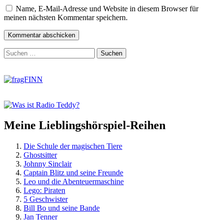
Name, E-Mail-Adresse und Website in diesem Browser für
meinen nächsten Kommentar speichern.
Zum
Suchen
Footer
nach:
springen
Meine Lieblingshörspiel-Reihen
Die Schule der magischen Tiere
Ghostsitter
Johnny Sinclair
Captain Blitz und seine Freunde
Leo und die Abenteuermaschine
Lego: Piraten
5 Geschwister
Bill Bo und seine Bande
Jan Tenner