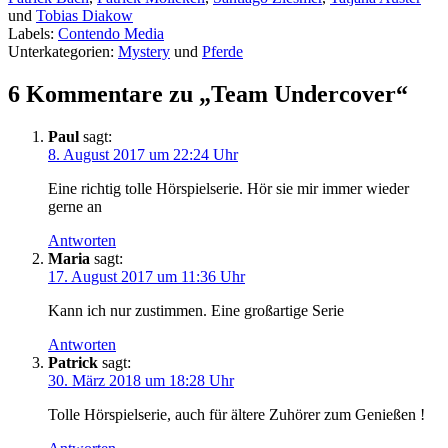
und
Tobias Diakow
du
Labels:
Contendo Media
dir
Unterkategorien:
Mystery
und
Pferde
unbedingt
anhören
6 Kommentare zu „
Team Undercover
“
Paul
sagt:
8. August 2017 um 22:24 Uhr
Eine richtig tolle Hörspielserie. Hör sie mir immer wieder
gerne an
Antworten
Maria
sagt:
17. August 2017 um 11:36 Uhr
Kann ich nur zustimmen. Eine großartige Serie
Antworten
Patrick
sagt:
30. März 2018 um 18:28 Uhr
Tolle Hörspielserie, auch für ältere Zuhörer zum Genießen !