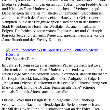
Media veröffentlicht. In den ersten fünf Folgen bilden Freddy, Anne
und Nick das Team Undercover und gehen auf Verbrecherjagd.
Dabei kriegen die drei es mit allerlei unheimlichen Geschehnissen
zu tun: dem Fluch des Anubis, einem Haus voller Geister oder
Vampiren. Viele der Ereignisse spielen sich dabei in der fiktiven
Stadt Rheinburg in Nordrhein-Westfalen ab, auch in späteren
Folgen. Die beiden Autoren waren Tatjana Auster und Christoph
Piasecki (beide führten auch Regie und sprechen nach wie vor die
Anne Brandt und den Freddy Köhler).
Die Spur des Bären
Im Jahr 2010 kam es zu einer längeren Pause, die nach fast zwei
Jahren mit einem neuen Team Undercover beendet wurde. In der
ersten Folge blieb das Autoren Team unverändert, danach übernahm
Christoph Piasecki, kurzzeitig, allein diese Aufgabe. In Folge 10
„Angst um Odysseus“ bekommt er das erste Mal Unterstützung von
Markus Topf. In Folge 16 „Ein Team für alle Fälle“ schreibt
erstmals Dominik Ahrens auch mit am Skript.
Für das Cover und Design ist seit Folge eins Kito Sandberg
verantwortlich. Nach dem Neudesign der Serie änderte sich auch
der Stil der Cover. Für die Illustrationen war ab der Folge „Der