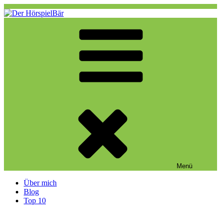
Zum
Inhalt
springen
Der HörspielBär
Eine weitere WordPress-Website
Menü
Über mich
Blog
Top 10