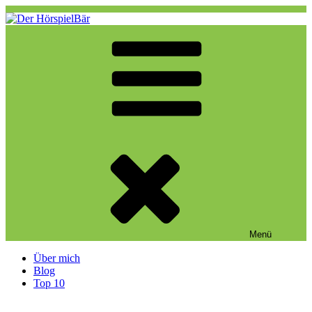
Zum
Inhalt
springen
Der HörspielBär
Eine weitere WordPress-Website
Menü
Über mich
Blog
Top 10