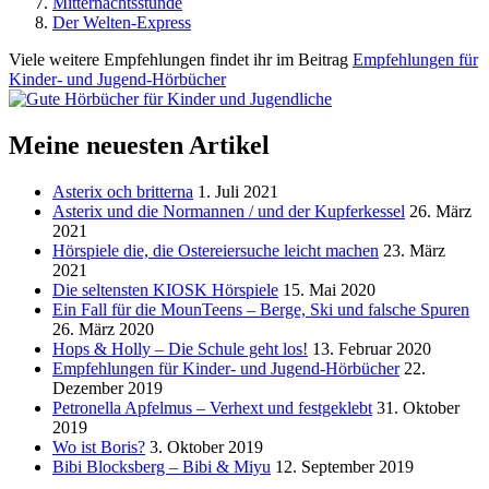
Mitternachtsstunde
Der Welten-Express
Viele weitere Empfehlungen findet ihr im Beitrag
Empfehlungen für
Kinder- und Jugend-Hörbücher
Meine neuesten Artikel
Asterix och britterna
1. Juli 2021
Asterix und die Normannen / und der Kupferkessel
26. März
2021
Hörspiele die, die Ostereiersuche leicht machen
23. März
2021
Die seltensten KIOSK Hörspiele
15. Mai 2020
Ein Fall für die MounTeens – Berge, Ski und falsche Spuren
26. März 2020
Hops & Holly – Die Schule geht los!
13. Februar 2020
Empfehlungen für Kinder- und Jugend-Hörbücher
22.
Dezember 2019
Petronella Apfelmus – Verhext und festgeklebt
31. Oktober
2019
Wo ist Boris?
3. Oktober 2019
Bibi Blocksberg – Bibi & Miyu
12. September 2019