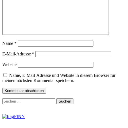
Name
*
E-Mail-Adresse
*
Website
Name, E-Mail-Adresse und Website in diesem Browser für
meinen nächsten Kommentar speichern.
Zum
Suchen
Footer
nach:
springen