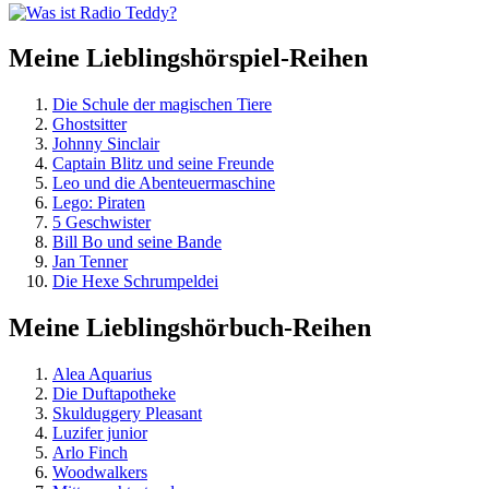
Meine Lieblingshörspiel-Reihen
Die Schule der magischen Tiere
Ghostsitter
Johnny Sinclair
Captain Blitz und seine Freunde
Leo und die Abenteuermaschine
Lego: Piraten
5 Geschwister
Bill Bo und seine Bande
Jan Tenner
Die Hexe Schrumpeldei
Meine Lieblingshörbuch-Reihen
Alea Aquarius
Die Duftapotheke
Skulduggery Pleasant
Luzifer junior
Arlo Finch
Woodwalkers