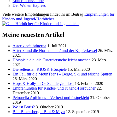
Mitternachtsstunde
Der Welten-Express
Viele weitere Empfehlungen findet ihr im Beitrag
Empfehlungen für
Kinder- und Jugend-Hörbücher
Meine neuesten Artikel
Asterix och britterna
1. Juli 2021
Asterix und die Normannen / und der Kupferkessel
26. März
2021
Hörspiele die, die Ostereiersuche leicht machen
23. März
2021
Die seltensten KIOSK Hörspiele
15. Mai 2020
Ein Fall für die MounTeens – Berge, Ski und falsche Spuren
26. März 2020
Hops & Holly – Die Schule geht los!
13. Februar 2020
Empfehlungen für Kinder- und Jugend-Hörbücher
22.
Dezember 2019
Petronella Apfelmus – Verhext und festgeklebt
31. Oktober
2019
Wo ist Boris?
3. Oktober 2019
Bibi Blocksberg – Bibi & Miyu
12. September 2019