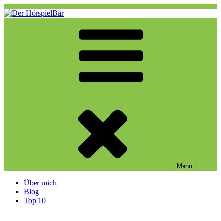
Zum
Inhalt
springen
Der HörspielBär
Eine weitere WordPress-Website
Menü
Über mich
Blog
Top 10