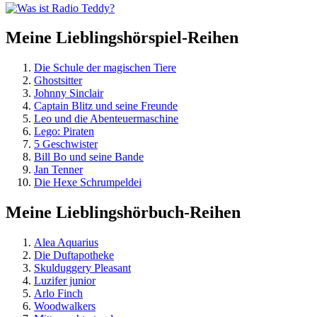
Meine Lieblingshörspiel-Reihen
Die Schule der magischen Tiere
Ghostsitter
Johnny Sinclair
Captain Blitz und seine Freunde
Leo und die Abenteuermaschine
Lego: Piraten
5 Geschwister
Bill Bo und seine Bande
Jan Tenner
Die Hexe Schrumpeldei
Meine Lieblingshörbuch-Reihen
Alea Aquarius
Die Duftapotheke
Skulduggery Pleasant
Luzifer junior
Arlo Finch
Woodwalkers