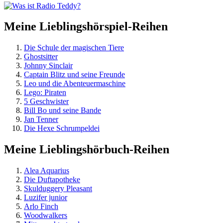
Meine Lieblingshörspiel-Reihen
Die Schule der magischen Tiere
Ghostsitter
Johnny Sinclair
Captain Blitz und seine Freunde
Leo und die Abenteuermaschine
Lego: Piraten
5 Geschwister
Bill Bo und seine Bande
Jan Tenner
Die Hexe Schrumpeldei
Meine Lieblingshörbuch-Reihen
Alea Aquarius
Die Duftapotheke
Skulduggery Pleasant
Luzifer junior
Arlo Finch
Woodwalkers