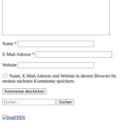
Name
*
E-Mail-Adresse
*
Website
Name, E-Mail-Adresse und Website in diesem Browser für
meinen nächsten Kommentar speichern.
Zum
Suchen
Footer
nach:
springen