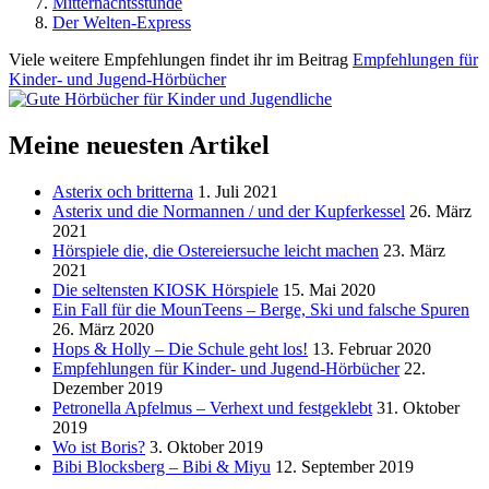
Mitternachtsstunde
Der Welten-Express
Viele weitere Empfehlungen findet ihr im Beitrag
Empfehlungen für
Kinder- und Jugend-Hörbücher
Meine neuesten Artikel
Asterix och britterna
1. Juli 2021
Asterix und die Normannen / und der Kupferkessel
26. März
2021
Hörspiele die, die Ostereiersuche leicht machen
23. März
2021
Die seltensten KIOSK Hörspiele
15. Mai 2020
Ein Fall für die MounTeens – Berge, Ski und falsche Spuren
26. März 2020
Hops & Holly – Die Schule geht los!
13. Februar 2020
Empfehlungen für Kinder- und Jugend-Hörbücher
22.
Dezember 2019
Petronella Apfelmus – Verhext und festgeklebt
31. Oktober
2019
Wo ist Boris?
3. Oktober 2019
Bibi Blocksberg – Bibi & Miyu
12. September 2019