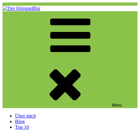
Zum
Inhalt
springen
Der HörspielBär
Eine weitere WordPress-Website
Menü
Über mich
Blog
Top 10