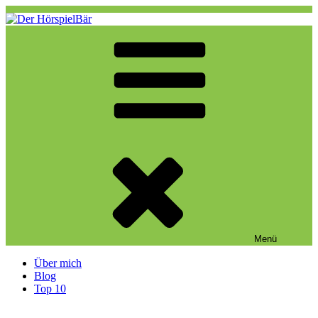
Zum
Inhalt
springen
Der HörspielBär
Eine weitere WordPress-Website
Menü
Über mich
Blog
Top 10