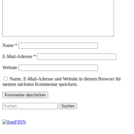
Name
*
E-Mail-Adresse
*
Website
Name, E-Mail-Adresse und Website in diesem Browser für
meinen nächsten Kommentar speichern.
Zum
Suchen
Footer
nach:
springen