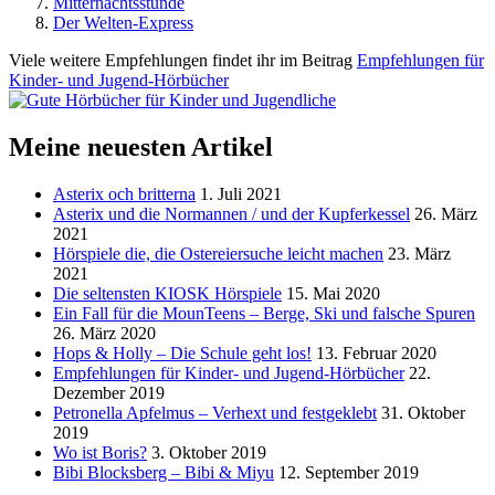
Mitternachtsstunde
Der Welten-Express
Viele weitere Empfehlungen findet ihr im Beitrag
Empfehlungen für
Kinder- und Jugend-Hörbücher
Meine neuesten Artikel
Asterix och britterna
1. Juli 2021
Asterix und die Normannen / und der Kupferkessel
26. März
2021
Hörspiele die, die Ostereiersuche leicht machen
23. März
2021
Die seltensten KIOSK Hörspiele
15. Mai 2020
Ein Fall für die MounTeens – Berge, Ski und falsche Spuren
26. März 2020
Hops & Holly – Die Schule geht los!
13. Februar 2020
Empfehlungen für Kinder- und Jugend-Hörbücher
22.
Dezember 2019
Petronella Apfelmus – Verhext und festgeklebt
31. Oktober
2019
Wo ist Boris?
3. Oktober 2019
Bibi Blocksberg – Bibi & Miyu
12. September 2019