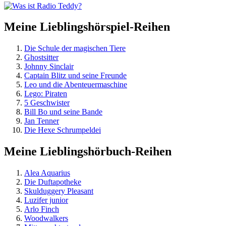
Meine Lieblingshörspiel-Reihen
Die Schule der magischen Tiere
Ghostsitter
Johnny Sinclair
Captain Blitz und seine Freunde
Leo und die Abenteuermaschine
Lego: Piraten
5 Geschwister
Bill Bo und seine Bande
Jan Tenner
Die Hexe Schrumpeldei
Meine Lieblingshörbuch-Reihen
Alea Aquarius
Die Duftapotheke
Skulduggery Pleasant
Luzifer junior
Arlo Finch
Woodwalkers