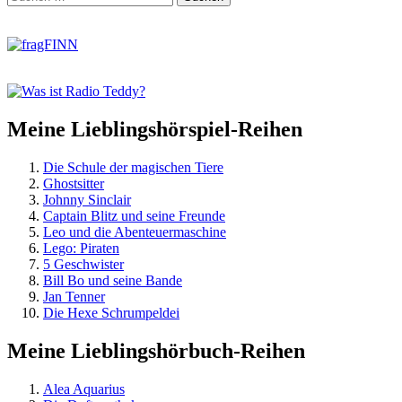
Footer
nach:
springen
Meine Lieblingshörspiel-Reihen
Die Schule der magischen Tiere
Ghostsitter
Johnny Sinclair
Captain Blitz und seine Freunde
Leo und die Abenteuermaschine
Lego: Piraten
5 Geschwister
Bill Bo und seine Bande
Jan Tenner
Die Hexe Schrumpeldei
Meine Lieblingshörbuch-Reihen
Alea Aquarius