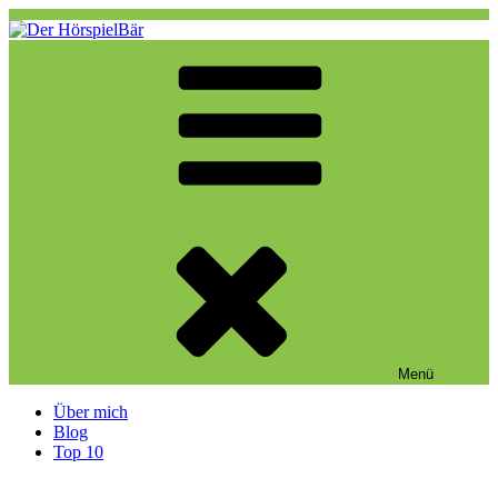
Zum
Inhalt
springen
Der HörspielBär
Eine weitere WordPress-Website
Menü
Über mich
Blog
Top 10