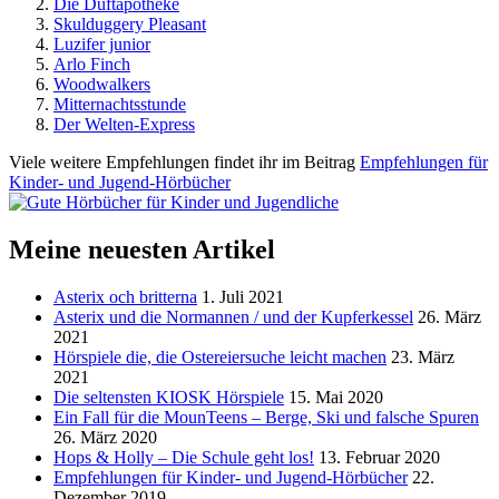
Die Duftapotheke
Skulduggery Pleasant
Luzifer junior
Arlo Finch
Woodwalkers
Mitternachtsstunde
Der Welten-Express
Viele weitere Empfehlungen findet ihr im Beitrag
Empfehlungen für
Kinder- und Jugend-Hörbücher
Meine neuesten Artikel
Asterix och britterna
1. Juli 2021
Asterix und die Normannen / und der Kupferkessel
26. März
2021
Hörspiele die, die Ostereiersuche leicht machen
23. März
2021
Die seltensten KIOSK Hörspiele
15. Mai 2020
Ein Fall für die MounTeens – Berge, Ski und falsche Spuren
26. März 2020
Hops & Holly – Die Schule geht los!
13. Februar 2020
Empfehlungen für Kinder- und Jugend-Hörbücher
22.
Dezember 2019