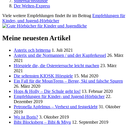
Mitternachtsstunde
Der Welten-Express
Viele weitere Empfehlungen findet ihr im Beitrag
Empfehlungen für
Kinder- und Jugend-Hörbücher
Meine neuesten Artikel
Asterix och britterna
1. Juli 2021
Asterix und die Normannen / und der Kupferkessel
26. März
2021
Hörspiele die, die Ostereiersuche leicht machen
23. März
2021
Die seltensten KIOSK Hörspiele
15. Mai 2020
Ein Fall für die MounTeens – Berge, Ski und falsche Spuren
26. März 2020
Hops & Holly – Die Schule geht los!
13. Februar 2020
Empfehlungen für Kinder- und Jugend-Hörbücher
22.
Dezember 2019
Petronella Apfelmus – Verhext und festgeklebt
31. Oktober
2019
Wo ist Boris?
3. Oktober 2019
Bibi Blocksberg – Bibi & Miyu
12. September 2019