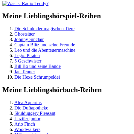
Meine Lieblingshörspiel-Reihen
Die Schule der magischen Tiere
Ghostsitter
Johnny Sinclair
Captain Blitz und seine Freunde
Leo und die Abenteuermaschine
Lego: Piraten
5 Geschwister
Bill Bo und seine Bande
Jan Tenner
Die Hexe Schrumpeldei
Meine Lieblingshörbuch-Reihen
Alea Aquarius
Die Duftapotheke
Skulduggery Pleasant
Luzifer junior
Arlo Finch
Woodwalkers