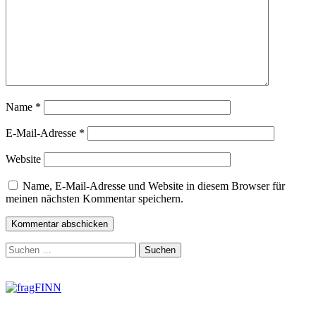
Name
*
E-Mail-Adresse
*
Website
Name, E-Mail-Adresse und Website in diesem Browser für
meinen nächsten Kommentar speichern.
Zum
Suchen
Footer
nach:
springen