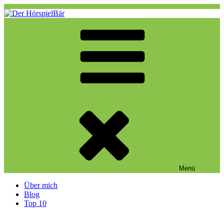
Zum
Inhalt
springen
Der HörspielBär
Eine weitere WordPress-Website
Menü
Über mich
Blog
Top 10