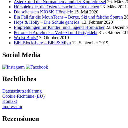
Asterix und die Normannen / und der Kupferkessel
26. März 2
Hörspiele die, die Ostereiersuche leicht machen
23. März 2021
Die seltensten KIOSK Hörspiele
15. Mai 2020
Ein Fall für die MounTeens – Berge, Ski und falsche Spuren
2
Hops & Holly – Die Schule geht los!
13. Februar 2020
Empfehlungen für Kinder- und Jugend-Hörbücher
22. Dezemb
Petronella Apfelmus – Verhext und festgeklebt
31. Oktober 20
Wo ist Boris?
3. Oktober 2019
Bibi Blocksberg – Bibi & Miyu
12. September 2019
Social Media
Rechtliches
Datenschutzerklärung
Cookie-Richtlinie (EU)
Kontakt
Impressum
Rezensionen