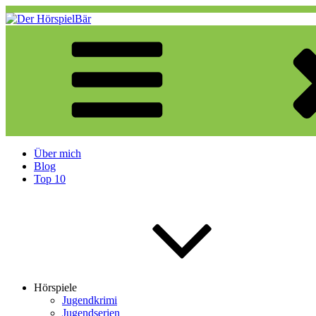
Zum
Inhalt
springen
Der HörspielBär
Eine weitere WordPress-Website
Über mich
Blog
Top 10
Hörspiele
Jugendkrimi
Jugendserien