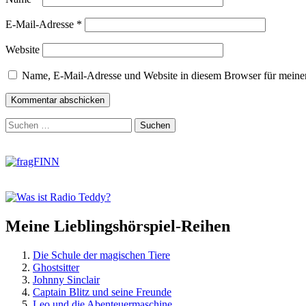
E-Mail-Adresse
*
Website
Name, E-Mail-Adresse und Website in diesem Browser für meine
Zum
Suchen
Footer
nach:
springen
Meine Lieblingshörspiel-Reihen
Die Schule der magischen Tiere
Ghostsitter
Johnny Sinclair
Captain Blitz und seine Freunde
Leo und die Abenteuermaschine