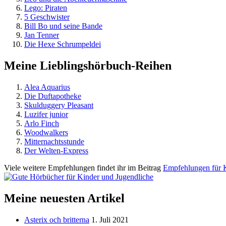
Lego: Piraten
5 Geschwister
Bill Bo und seine Bande
Jan Tenner
Die Hexe Schrumpeldei
Meine Lieblingshörbuch-Reihen
Alea Aquarius
Die Duftapotheke
Skulduggery Pleasant
Luzifer junior
Arlo Finch
Woodwalkers
Mitternachtsstunde
Der Welten-Express
Viele weitere Empfehlungen findet ihr im Beitrag
Empfehlungen für 
Meine neuesten Artikel
Asterix och britterna
1. Juli 2021