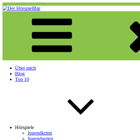
Zum
Inhalt
springen
Der HörspielBär
Eine weitere WordPress-Website
Über mich
Blog
Top 10
Hörspiele
Jugendkrimi
Jugendserien