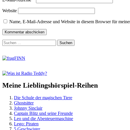
Website
Name, E-Mail-Adresse und Website in diesem Browser für meine
Zum
Suchen
Footer
nach:
springen
Meine Lieblingshörspiel-Reihen
Die Schule der magischen Tiere
Ghostsitter
Johnny Sinclair
Captain Blitz und seine Freunde
Leo und die Abenteuermaschine
Lego: Piraten
5 Geschwister