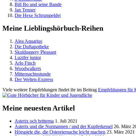
Bill Bo und seine Bande
Jan Tenner
Die Hexe Schrumpeldei
Meine Lieblingshörbuch-Reihen
Alea Aquarius
Die Duftapotheke
Skulduggery Pleasant
Luzifer junior
Arlo Finch
Woodwalkers
Mitternachtsstunde
Der Welten-Express
Viele weitere Empfehlungen findet ihr im Beitrag
Empfehlungen für 
Meine neuesten Artikel
Asterix och britterna
1. Juli 2021
Asterix und die Normannen / und der Kupferkessel
26. März 2
Hörspiele die, die Ostereiersuche leicht machen
23. März 2021