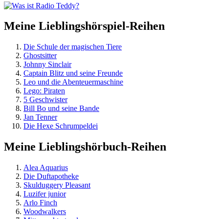
Meine Lieblingshörspiel-Reihen
Die Schule der magischen Tiere
Ghostsitter
Johnny Sinclair
Captain Blitz und seine Freunde
Leo und die Abenteuermaschine
Lego: Piraten
5 Geschwister
Bill Bo und seine Bande
Jan Tenner
Die Hexe Schrumpeldei
Meine Lieblingshörbuch-Reihen
Alea Aquarius
Die Duftapotheke
Skulduggery Pleasant
Luzifer junior
Arlo Finch
Woodwalkers