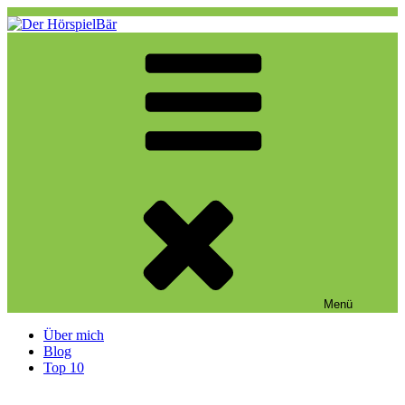
Zum
Inhalt
springen
Der HörspielBär
Eine weitere WordPress-Website
Menü
Über mich
Blog
Top 10