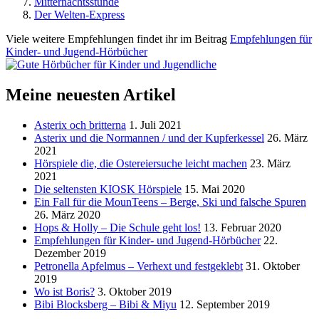
Mitternachtsstunde
Der Welten-Express
Viele weitere Empfehlungen findet ihr im Beitrag
Empfehlungen für
Kinder- und Jugend-Hörbücher
Meine neuesten Artikel
Asterix och britterna
1. Juli 2021
Asterix und die Normannen / und der Kupferkessel
26. März
2021
Hörspiele die, die Ostereiersuche leicht machen
23. März
2021
Die seltensten KIOSK Hörspiele
15. Mai 2020
Ein Fall für die MounTeens – Berge, Ski und falsche Spuren
26. März 2020
Hops & Holly – Die Schule geht los!
13. Februar 2020
Empfehlungen für Kinder- und Jugend-Hörbücher
22.
Dezember 2019
Petronella Apfelmus – Verhext und festgeklebt
31. Oktober
2019
Wo ist Boris?
3. Oktober 2019
Bibi Blocksberg – Bibi & Miyu
12. September 2019