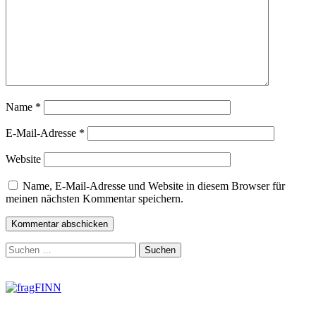
Name
*
E-Mail-Adresse
*
Website
Name, E-Mail-Adresse und Website in diesem Browser für
meinen nächsten Kommentar speichern.
Zum
Suchen
Footer
nach:
springen