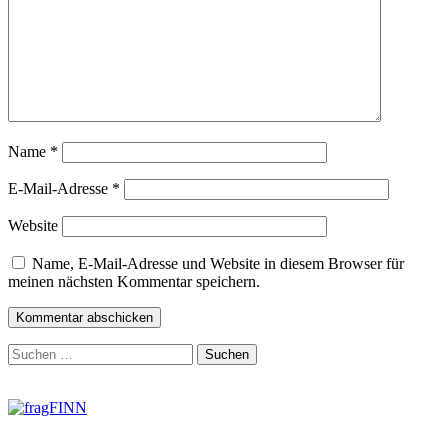
Name
*
E-Mail-Adresse
*
Website
Name, E-Mail-Adresse und Website in diesem Browser für
meinen nächsten Kommentar speichern.
Zum
Suchen
Footer
nach:
springen