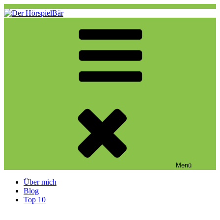
Zum
Inhalt
springen
Der HörspielBär
Eine weitere WordPress-Website
Menü
Über mich
Blog
Top 10