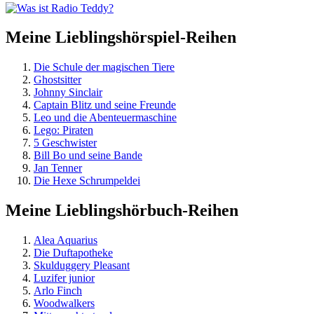
Meine Lieblingshörspiel-Reihen
Die Schule der magischen Tiere
Ghostsitter
Johnny Sinclair
Captain Blitz und seine Freunde
Leo und die Abenteuermaschine
Lego: Piraten
5 Geschwister
Bill Bo und seine Bande
Jan Tenner
Die Hexe Schrumpeldei
Meine Lieblingshörbuch-Reihen
Alea Aquarius
Die Duftapotheke
Skulduggery Pleasant
Luzifer junior
Arlo Finch
Woodwalkers