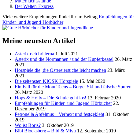
Mitternachtsstunde
Der Welten-Express
Viele weitere Empfehlungen findet ihr im Beitrag
Empfehlungen für
Kinder- und Jugend-Hörbücher
Meine neuesten Artikel
Asterix och britterna
1. Juli 2021
Asterix und die Normannen / und der Kupferkessel
26. März
2021
Hörspiele die, die Ostereiersuche leicht machen
23. März
2021
Die seltensten KIOSK Hörspiele
15. Mai 2020
Ein Fall für die MounTeens – Berge, Ski und falsche Spuren
26. März 2020
Hops & Holly – Die Schule geht los!
13. Februar 2020
Empfehlungen für Kinder- und Jugend-Hörbücher
22.
Dezember 2019
Petronella Apfelmus – Verhext und festgeklebt
31. Oktober
2019
Wo ist Boris?
3. Oktober 2019
Bibi Blocksberg – Bibi & Miyu
12. September 2019