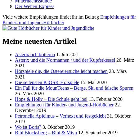
Mitternachtsstunde
Der Welten-Express
Viele weitere Empfehlungen findet ihr im Beitrag
Empfehlungen für
Kinder- und Jugend-Hörbücher
Meine neuesten Artikel
Asterix och britterna
1. Juli 2021
Asterix und die Normannen / und der Kupferkessel
26. März
2021
Hörspiele die, die Ostereiersuche leicht machen
23. März
2021
Die seltensten KIOSK Hörspiele
15. Mai 2020
Ein Fall für die MounTeens – Berge, Ski und falsche Spuren
26. März 2020
Hops & Holly – Die Schule geht los!
13. Februar 2020
Empfehlungen für Kinder- und Jugend-Hörbücher
22.
Dezember 2019
Petronella Apfelmus – Verhext und festgeklebt
31. Oktober
2019
Wo ist Boris?
3. Oktober 2019
Bibi Blocksberg – Bibi & Miyu
12. September 2019