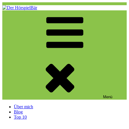
Zum
Inhalt
springen
Der HörspielBär
Eine weitere WordPress-Website
Menü
Über mich
Blog
Top 10