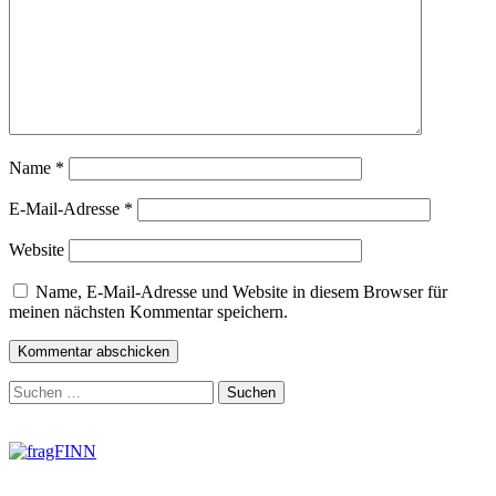
Name
*
E-Mail-Adresse
*
Website
Name, E-Mail-Adresse und Website in diesem Browser für
meinen nächsten Kommentar speichern.
Zum
Suchen
Footer
nach:
springen