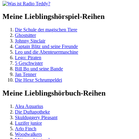
Meine Lieblingshörspiel-Reihen
Die Schule der magischen Tiere
Ghostsitter
Johnny Sinclair
Captain Blitz und seine Freunde
Leo und die Abenteuermaschine
Lego: Piraten
5 Geschwister
Bill Bo und seine Bande
Jan Tenner
Die Hexe Schrumpeldei
Meine Lieblingshörbuch-Reihen
Alea Aquarius
Die Duftapotheke
Skulduggery Pleasant
Luzifer junior
Arlo Finch
Woodwalkers