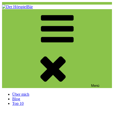
Zum
Inhalt
springen
Der HörspielBär
Eine weitere WordPress-Website
Menü
Über mich
Blog
Top 10