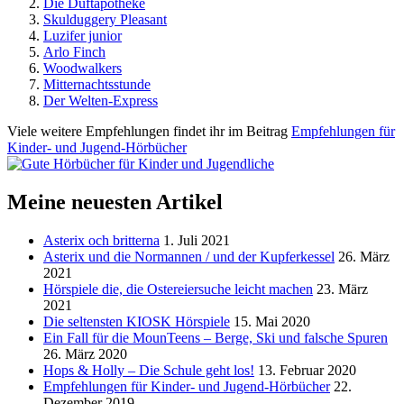
Die Duftapotheke
Skulduggery Pleasant
Luzifer junior
Arlo Finch
Woodwalkers
Mitternachtsstunde
Der Welten-Express
Viele weitere Empfehlungen findet ihr im Beitrag
Empfehlungen für
Kinder- und Jugend-Hörbücher
Meine neuesten Artikel
Asterix och britterna
1. Juli 2021
Asterix und die Normannen / und der Kupferkessel
26. März
2021
Hörspiele die, die Ostereiersuche leicht machen
23. März
2021
Die seltensten KIOSK Hörspiele
15. Mai 2020
Ein Fall für die MounTeens – Berge, Ski und falsche Spuren
26. März 2020
Hops & Holly – Die Schule geht los!
13. Februar 2020
Empfehlungen für Kinder- und Jugend-Hörbücher
22.
Dezember 2019