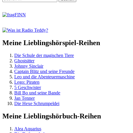
Footer
nach:
springen
Meine Lieblingshörspiel-Reihen
Die Schule der magischen Tiere
Ghostsitter
Johnny Sinclair
Captain Blitz und seine Freunde
Leo und die Abenteuermaschine
Lego: Piraten
5 Geschwister
Bill Bo und seine Bande
Jan Tenner
Die Hexe Schrumpeldei
Meine Lieblingshörbuch-Reihen
Alea Aquarius