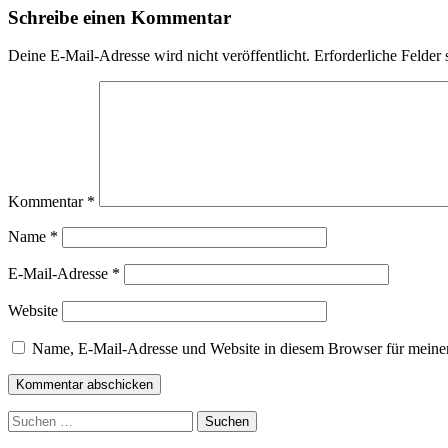
Schreibe einen Kommentar
Deine E-Mail-Adresse wird nicht veröffentlicht.
Erforderliche Felder 
Kommentar
*
Name
*
E-Mail-Adresse
*
Website
Name, E-Mail-Adresse und Website in diesem Browser für meine
Zum
Suchen
Footer
nach: