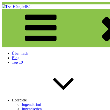
Zum
Inhalt
springen
Der HörspielBär
Eine weitere WordPress-Website
Über mich
Blog
Top 10
Hörspiele
Jugendkrimi
Jugendserien