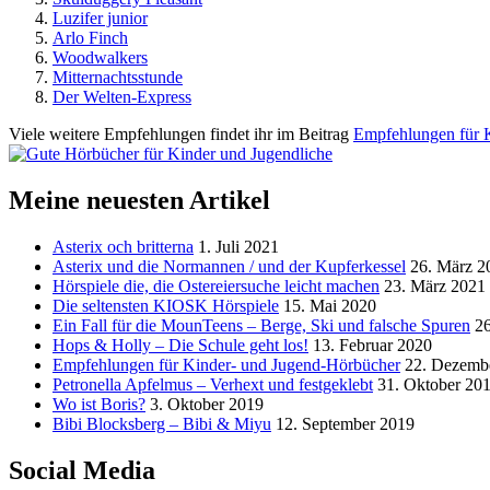
Luzifer junior
Arlo Finch
Woodwalkers
Mitternachtsstunde
Der Welten-Express
Viele weitere Empfehlungen findet ihr im Beitrag
Empfehlungen für 
Meine neuesten Artikel
Asterix och britterna
1. Juli 2021
Asterix und die Normannen / und der Kupferkessel
26. März 2
Hörspiele die, die Ostereiersuche leicht machen
23. März 2021
Die seltensten KIOSK Hörspiele
15. Mai 2020
Ein Fall für die MounTeens – Berge, Ski und falsche Spuren
2
Hops & Holly – Die Schule geht los!
13. Februar 2020
Empfehlungen für Kinder- und Jugend-Hörbücher
22. Dezemb
Petronella Apfelmus – Verhext und festgeklebt
31. Oktober 20
Wo ist Boris?
3. Oktober 2019
Bibi Blocksberg – Bibi & Miyu
12. September 2019
Social Media