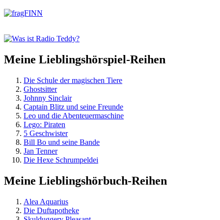
springen
Meine Lieblingshörspiel-Reihen
Die Schule der magischen Tiere
Ghostsitter
Johnny Sinclair
Captain Blitz und seine Freunde
Leo und die Abenteuermaschine
Lego: Piraten
5 Geschwister
Bill Bo und seine Bande
Jan Tenner
Die Hexe Schrumpeldei
Meine Lieblingshörbuch-Reihen
Alea Aquarius
Die Duftapotheke
Skulduggery Pleasant