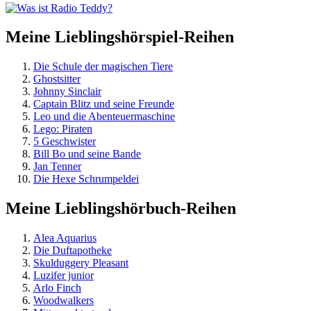
Meine Lieblingshörspiel-Reihen
Die Schule der magischen Tiere
Ghostsitter
Johnny Sinclair
Captain Blitz und seine Freunde
Leo und die Abenteuermaschine
Lego: Piraten
5 Geschwister
Bill Bo und seine Bande
Jan Tenner
Die Hexe Schrumpeldei
Meine Lieblingshörbuch-Reihen
Alea Aquarius
Die Duftapotheke
Skulduggery Pleasant
Luzifer junior
Arlo Finch
Woodwalkers