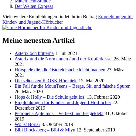
Mitternachtsstunde
Der Welten-Express
Viele weitere Empfehlungen findet ihr im Beitrag
Empfehlungen für
Kinder- und Jugend-Hörbücher
Meine neuesten Artikel
Asterix och britterna
1. Juli 2021
Asterix und die Normannen / und der Kupferkessel
26. März
2021
Hörspiele die, die Ostereiersuche leicht machen
23. März
2021
Die seltensten KIOSK Hörspiele
15. Mai 2020
Ein Fall für die MounTeens – Berge, Ski und falsche Spuren
26. März 2020
Hops & Holly – Die Schule geht los!
13. Februar 2020
Empfehlungen für Kinder- und Jugend-Hörbücher
22.
Dezember 2019
Petronella Apfelmus – Verhext und festgeklebt
31. Oktober
2019
Wo ist Boris?
3. Oktober 2019
Bibi Blocksberg – Bibi & Miyu
12. September 2019