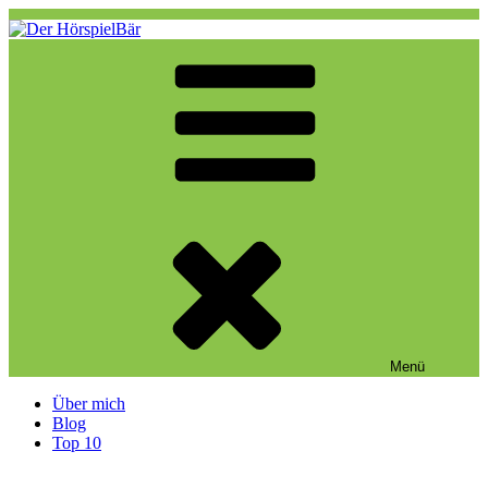
Zum
Inhalt
springen
Der HörspielBär
Eine weitere WordPress-Website
Menü
Über mich
Blog
Top 10