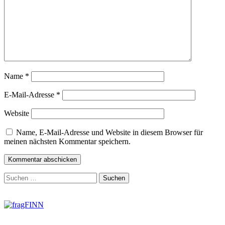
Name
*
E-Mail-Adresse
*
Website
Name, E-Mail-Adresse und Website in diesem Browser für
meinen nächsten Kommentar speichern.
Zum
Suchen
Footer
nach:
springen