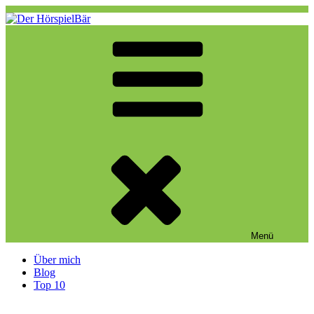
Zum
Inhalt
springen
Der HörspielBär
Eine weitere WordPress-Website
Menü
Über mich
Blog
Top 10