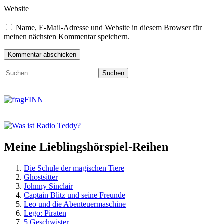
Website
Name, E-Mail-Adresse und Website in diesem Browser für
meinen nächsten Kommentar speichern.
Zum
Suchen
Footer
nach:
springen
Meine Lieblingshörspiel-Reihen
Die Schule der magischen Tiere
Ghostsitter
Johnny Sinclair
Captain Blitz und seine Freunde
Leo und die Abenteuermaschine
Lego: Piraten
5 Geschwister