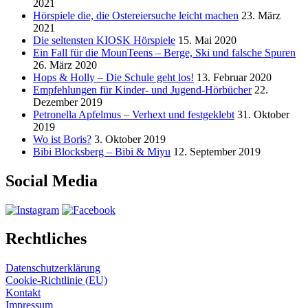
2021
Hörspiele die, die Ostereiersuche leicht machen
23. März
2021
Die seltensten KIOSK Hörspiele
15. Mai 2020
Ein Fall für die MounTeens – Berge, Ski und falsche Spuren
26. März 2020
Hops & Holly – Die Schule geht los!
13. Februar 2020
Empfehlungen für Kinder- und Jugend-Hörbücher
22.
Dezember 2019
Petronella Apfelmus – Verhext und festgeklebt
31. Oktober
2019
Wo ist Boris?
3. Oktober 2019
Bibi Blocksberg – Bibi & Miyu
12. September 2019
Social Media
Rechtliches
Datenschutzerklärung
Cookie-Richtlinie (EU)
Kontakt
Impressum